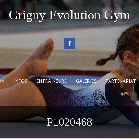
Grigny Evolution Gym
ON
INFOS
ENTRAINEURS
GALERIES
PARTENARIAT
P1020468