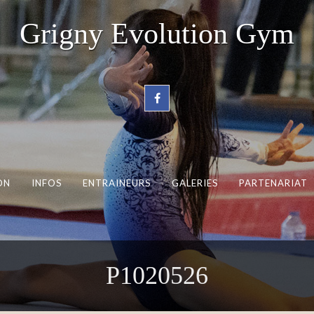
Grigny Evolution Gym
ON
INFOS
ENTRAINEURS
GALERIES
PARTENARIAT
P1020526